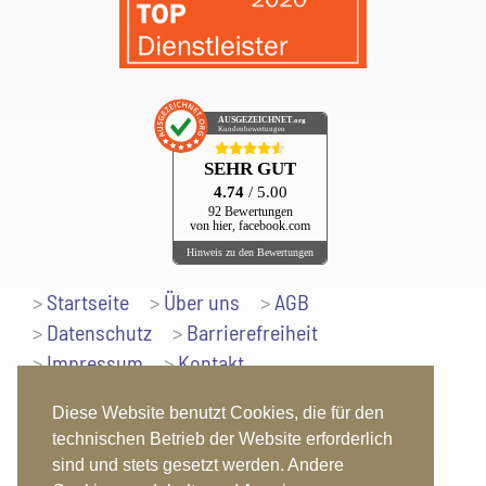
AUSGEZEICHNET
.org
Kundenbewertungen
SEHR GUT
4.74
/ 5.00
92 Bewertungen
von hier, facebook.com
Hinweis zu den Bewertungen
Startseite
Über uns
AGB
Datenschutz
Barrierefreiheit
Impressum
Kontakt
Nach oben
Diese Website benutzt Cookies, die für den
technischen Betrieb der Website erforderlich
sind und stets gesetzt werden. Andere