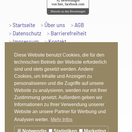
92 Bewertungen
von hier, facebook.com
Hinweis zu den Bewertungen
Startseite
Über uns
AGB
Datenschutz
Barrierefreiheit
Impressum
Kontakt
Nach oben
Diese Website benutzt Cookies, die für den
technischen Betrieb der Website erforderlich
sind und stets gesetzt werden. Andere
Cookies, um Inhalte und Anzeigen zu
Folgen Sie uns auch unter:
personalisieren und die Zugriffe auf unsere
Website zu analysieren, werden nur mit Ihrer
Zustimmung gesetzt. Außerdem geben wir
Informationen zu Ihrer Verwendung unserer
Website an unsere Partner für Werbung und
Analysen weiter.
Mehr Infos
Notwendig
Statistiken
Marketing