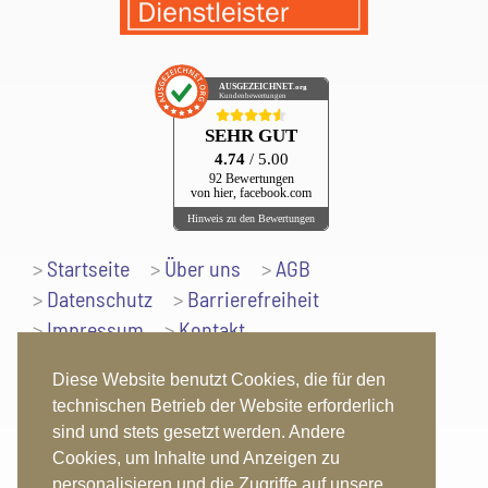
AUSGEZEICHNET
.org
Kundenbewertungen
SEHR GUT
4.74
/ 5.00
92 Bewertungen
von hier, facebook.com
Hinweis zu den Bewertungen
Startseite
Über uns
AGB
Datenschutz
Barrierefreiheit
Impressum
Kontakt
Diese Website benutzt Cookies, die für den
Nach oben
technischen Betrieb der Website erforderlich
sind und stets gesetzt werden. Andere
Cookies, um Inhalte und Anzeigen zu
Folgen Sie uns auch unter:
personalisieren und die Zugriffe auf unsere