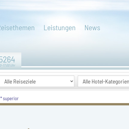
Reisethemen
Leistungen
News
5264
0–17:00 Uhr
* superior