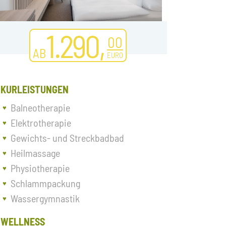
1.290,
00
AB
EURO
KURLEISTUNGEN
Balneotherapie
Elektrotherapie
Gewichts- und Streckbadbad
Heilmassage
Physiotherapie
Schlammpackung
Wassergymnastik
WELLNESS