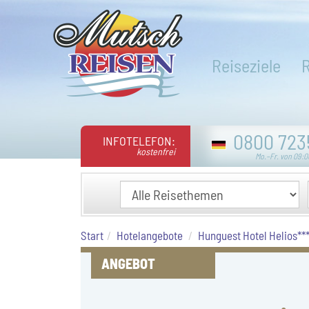
Reiseziele
0800 723
INFOTELEFON:
kostenfrei
Mo.–Fr. von 09:0
Start
Hotelangebote
Hunguest Hotel Helios***
ANGEBOT