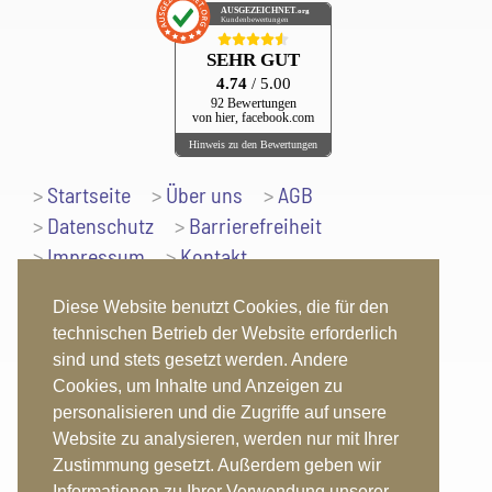
AUSGEZEICHNET
.org
Kundenbewertungen
SEHR GUT
4.74
/ 5.00
92 Bewertungen
von hier, facebook.com
Hinweis zu den Bewertungen
Startseite
Über uns
AGB
Datenschutz
Barrierefreiheit
Impressum
Kontakt
Nach oben
Diese Website benutzt Cookies, die für den
technischen Betrieb der Website erforderlich
sind und stets gesetzt werden. Andere
Cookies, um Inhalte und Anzeigen zu
Folgen Sie uns auch unter:
personalisieren und die Zugriffe auf unsere
Website zu analysieren, werden nur mit Ihrer
Zustimmung gesetzt. Außerdem geben wir
Informationen zu Ihrer Verwendung unserer