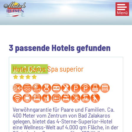
Togg
navi
3 passende Hotels gefunden
1.040,-
Hotel Karos Spa superior
ab €
Verwöhngarantie für Paare und Familien. Ca.
400 Meter vom Zentrum von Bad Zalakaros
gelegen, bietet das 4-Sterne-Superior-Hotel
eine Wellness-Welt auf 4.000 qm Fläche, in der