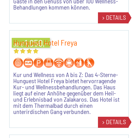
Gäste in den Genuss von über 100 Wellness-
Behandlungen kommen können.
DETAILS
1.050,-
Hunguest Hotel Freya
ab €
Kur und Wellness von A bis Z: Das 4-Sterne-
Hunguest Hotel Freya bietet hervorragende
Kur- und Wellnessbehandlungen. Das Haus
liegt auf einer Anhöhe gegenüber dem Heil-
und Erlebnisbad von Zalakaros. Das Hotel ist
mit dem Thermalbad durch einen
unterirdischen Gang verbunden.
DETAILS