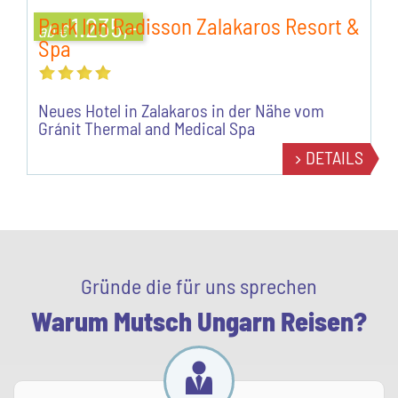
1.235,-
Park Inn Radisson Zalakaros Resort &
ab €
Spa
Neues Hotel in Zalakaros in der Nähe vom
Gránit Thermal and Medical Spa
DETAILS
Gründe die für uns sprechen
Warum Mutsch Ungarn Reisen?